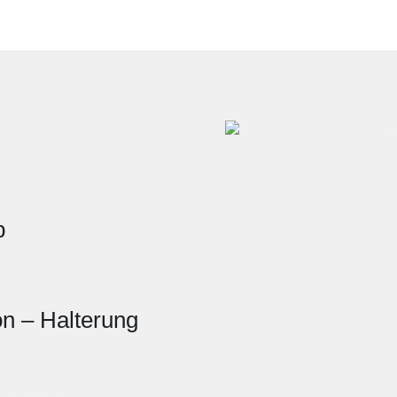
p
on – Halterung