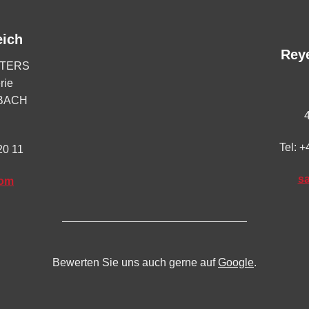
eich
Rey
TERS
rie
RBACH
Tel:
+
20 11
s
com
Bewerten Sie uns auch gerne auf
Google
.