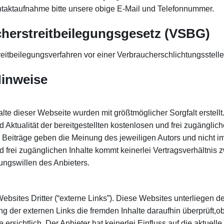
ontaktaufnahme bitte unsere obige E-Mail und Telefonnummer.
herstreitbeilegungsgesetz (VSBG)
Streitbeilegungsverfahren vor einer Verbraucherschlichtungsstell
Hinweise
alte dieser Webseite wurden mit größtmöglicher Sorgfalt erstell
d Aktualität der bereitgestellten kostenlosen und frei zugänglic
Beiträge geben die Meinung des jeweiligen Autors und nicht i
nd frei zugänglichen Inhalte kommt keinerlei Vertragsverhältni
ungswillen des Anbieters.
sites Dritter (“externe Links”). Diese Websites unterliegen de
ng der externen Links die fremden Inhalte daraufhin überprüft,
rsichtlich. Der Anbieter hat keinerlei Einfluss auf die aktuelle