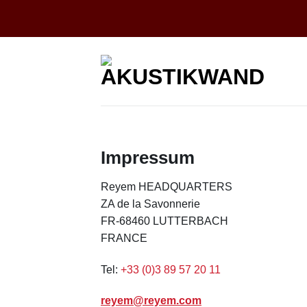
Zum
Inhalt
springen
Impressum
Reyem HEADQUARTERS
ZA de la Savonnerie
FR-68460 LUTTERBACH
FRANCE
Tel:
+33 (0)3 89 57 20 11
reyem@reyem.com