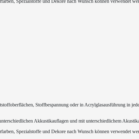
rfarben, Spezialstoffe und Dekore nach Wunsch können verwendet wer
toffoberflächen, Stoffbespannung oder in Acrylglasausführung in je
nterschiedlichen Akkustikauflagen und mit unterschiedlichem Akustika
rfarben, Spezialstoffe und Dekore nach Wunsch können verwendet wer