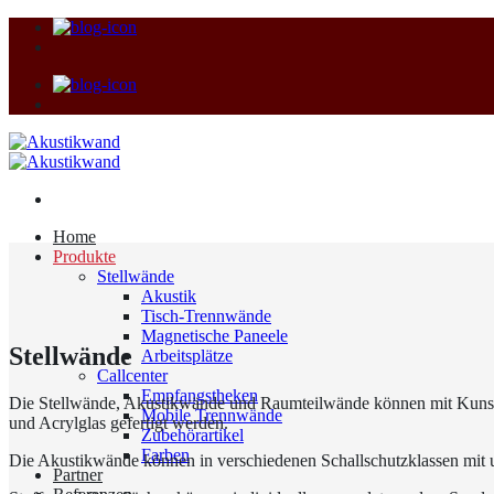
Zum
Inhalt
springen
Home
Produkte
Stellwände
Akustik
Tisch-Trennwände
Magnetische Paneele
Stellwände
Arbeitsplätze
Callcenter
Empfangstheken
Die Stellwände, Akustikwände und Raumteilwände können mit Kunsts
Mobile Trennwände
und Acrylglas gefertigt werden.
Zubehörartikel
Farben
Die Akustikwände können in verschiedenen Schallschutzklassen mit u
Partner